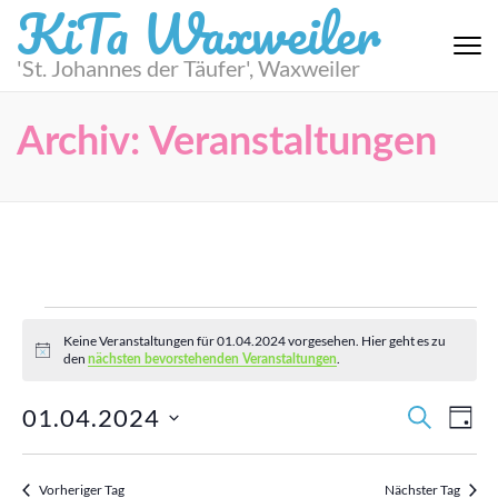
KiTa Waxweiler
Zum
Inhalt
springen
'St. Johannes der Täufer', Waxweiler
(Eingabetaste
drücken)
Archiv:
Veranstaltungen
Veranstaltungen
für
Keine Veranstaltungen für 01.04.2024 vorgesehen. Hier geht es zu
Hinweis
01.04.2024
den
.
nächsten bevorstehenden Veranstaltungen
Verans
Datum
Ver
01.04.2024
SUCHE
TAG
Suche
wählen.
Ans
und
Nav
Ansich
Vorheriger Tag
Nächster Tag